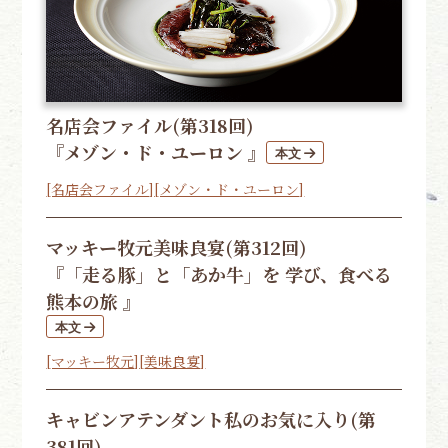
名店会ファイル(第318回)
『メゾン・ド・ユーロン 』
[名店会ファイル]
[メゾン・ド・ユーロン]
マッキー牧元
美味良宴(第312回)
『「走る豚」と「あか牛」を 学び、食べる
熊本の旅 』
[マッキー牧元]
[美味良宴]
キャビンアテンダント私のお気に入り(第
381回)