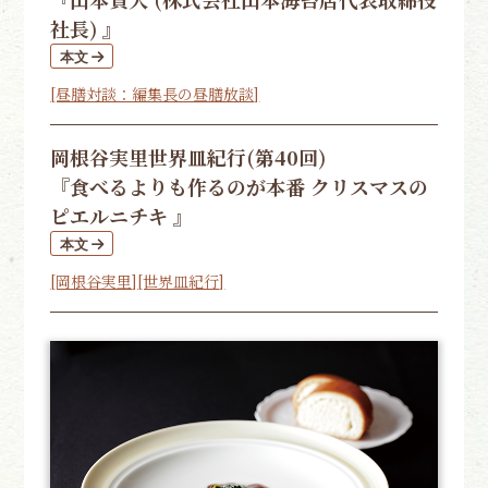
社長) 』
[昼膳対談：編集長の昼膳放談]
岡根谷実里
世界皿紀行(第40回)
『食べるよりも作るのが本番 クリスマスの
ピエルニチキ 』
[岡根谷実里]
[世界皿紀行]