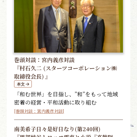
巻頭対談：宮内義彦対談
『村石久二 (スターツコーポレーション㈱
取締役会長) 』
「和む世界」を目指し、”和”をもって地域
密着の経営・平和活動に取り組む
[巻頭対談：宮内義彦対談]
南美希子
日々是好日なり(第240回)