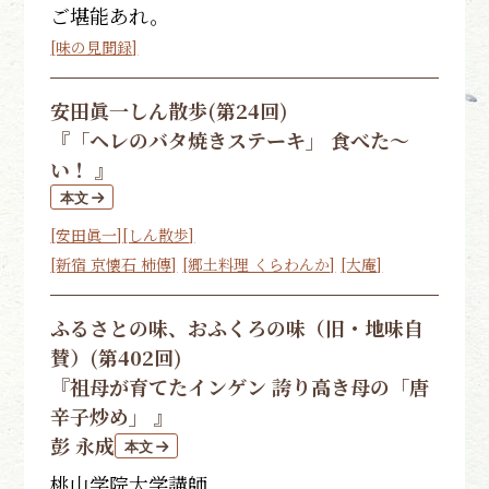
ご堪能あれ。
[味の見聞録]
安田眞一
しん散歩(第24回)
『「ヘレのバタ焼きステーキ」 食べた〜
い！ 』
[安田眞一]
[しん散歩]
[新宿 京懐石 柿傳]
[郷土料理 くらわんか]
[大庵]
ふるさとの味、おふくろの味（旧・地味自
賛）(第402回)
『祖母が育てたインゲン 誇り高き母の「唐
辛子炒め」 』
彭 永成
桃山学院大学講師