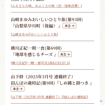
[ふるさとの味、おふくろの味（旧・地味自賛）]
山崎まゆみ
おいしいひとり旅(第93回)
『山梨県早川町（後編） 』
[山崎まゆみ]
[おいしいひとり旅]
横川正紀
一期一食(第69回)
『地球を感じるチーズ 』
[横川正紀]
[一期一食]
[DEAN&DELUCA]
山下修（2025年3月号 連載終了）
田んぼの歳時記(第9回)
『しめ縄と餅つき 』
[山下修（2025年3月号 連載終了）]
[田んぼの歳時記]