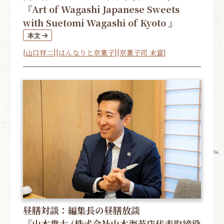
『Art of Wagashi Japanese Sweets
with Suetomi Wagashi of Kyoto 』
[山口祥二]
[はんなりと京菓子]
[京菓子司 末富]
昼膳対談：編集長の昼膳放談
『山本貴大 (株式会社山本海苔店代表取締役