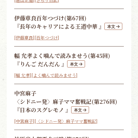
伊藤章良
百年つづけ(第67回)
『長年のキャリアによる王道中華 』
[伊藤章良]
[百年つづけ]
幅 允孝
よく噛んで読みませう(第45回)
『りんご だんだん 』
[幅 允孝]
[よく噛んで読みませう]
中宮麻子
〈シドニー発〉麻子ママ奮戦記(第276回)
『日本のスグレモノ 』
[中宮麻子]
[〈シドニー発〉麻子ママ奮戦記]