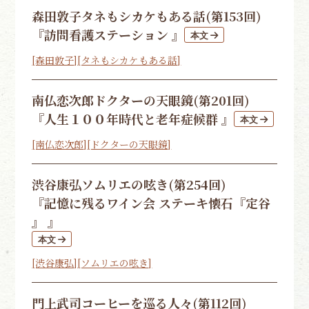
森田敦子
タネもシカケもある話(第153回)
『訪問看護ステーション 』
[森田敦子]
[タネもシカケもある話]
南仏恋次郎
ドクターの天眼鏡(第201回)
『人生１００年時代と老年症候群 』
[南仏恋次郎]
[ドクターの天眼鏡]
渋谷康弘
ソムリエの呟き(第254回)
『記憶に残るワイン会 ステーキ懐石『定谷
』 』
[渋谷康弘]
[ソムリエの呟き]
門上武司
コーヒーを巡る人々(第112回)