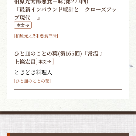
柏原光太郎
悪食三昧(第273回)
『最新インバウンド統計と「クローズアッ
プ現代」 』
[柏原光太郎]
[悪食三昧]
ひと皿のことの葉(第165回)
『常温 』
上條宏昌
ときどき料理人
[ひと皿のことの葉]