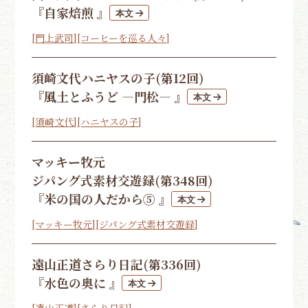
『自家焙煎 』
[門上武司]
[コーヒーを巡る人々]
須崎文代
ハニヤスの子(第12回)
『風土とふうど ―門松― 』
[須崎文代]
[ハニヤスの子]
マッキー牧元
ジパング式素材交遊録(第348回)
『米の国の人だから⑤ 』
[マッキー牧元]
[ジパング式素材交遊録]
遠山正道
さらり日記(第336回)
『水色の奥に 』
[遠山正道]
[さらり日記]