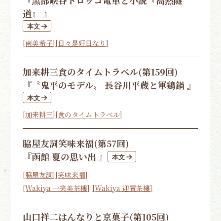
『黒部峡谷トロッコ電車と小説『高熱隧
道』 』
[南美希子]
[日々是好日なり]
加来耕三
食のタイムトラベル(第159回)
『〝鬼平のモデル〟 長谷川平蔵と軍鶏鍋 』
[加来耕三]
[食のタイムトラベル]
脇屋友詞
笑味来福(第57回)
『函館 夏の思い出 』
[脇屋友詞]
[笑味来福]
[Wakiya 一笑美茶樓]
[Wakiya 迎賓茶樓]
山口祥二
はんなりと京菓子(第105回)