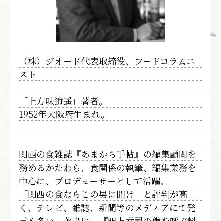
（株）ジオード代表取締役、フードコラムニ
スト
「上方味逍遥」著者。
1952年大阪府生まれ。
関西の食雑誌『あまから手帖』の編集顧問を
務めるかたわら、食関係の執筆、編集業務を
中心に、プロデューサーとして活躍。
「関西の食ならこの男に聞け」と評判が高
く、テレビ、雑誌、新聞等のメディアにて発
言も多い。著書に、『門上武司の僕を呼ぶ料