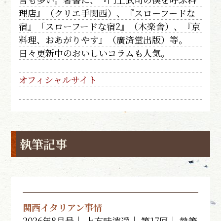
理店』（クリエ手関西）、『スローフードな
宿』「スローフードな宿2』（木楽舎）、『京
料理、おあがりやす』（廣済堂出版）等。
日々更新中のおいしいコラムも人気。
オフィシャルサイト
執筆記事
関西イタリアン事情
2026年8月号｜ 上方味逍遥｜ 第17回｜
執筆