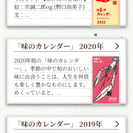
絵：宗誠二郎og.(野口由美子)
文：...
「味のカレンダー」 2020年
2020年版の「味のカレンダ
ー」。季節の中で旬のおいしい
味に出会うことは、人生を何倍
も楽しく豊かなものにします。
めくっていると、...
「味のカレンダー」 2019年