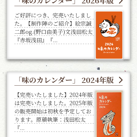
「味のカレンダー」 2026年版
ご好評につき、完売いたしまし
た。【制作陣のご紹介】絵宗誠
二郎og.(野口由美子)文浅田松太
『赤坂浅田』『...
「味のカレンダー」 2024年版
【完売いたしました】2024年版
は完売いたしました。2025年版
の販売開始は初秋を予定してお
ります。原稿執筆：浅田松太
『...