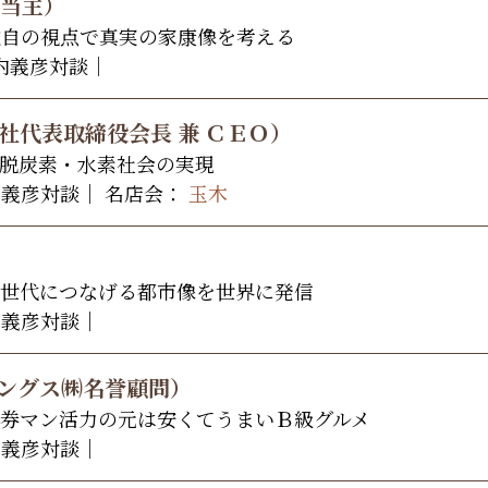
代当主）
独自の視点で真実の家康像を考える
宮内義彦対談｜
社代表取締役会長 兼 ＣＥＯ）
脱炭素・水素社会の実現
内義彦対談｜ 名店会：
玉木
世代につなげる都市像を世界に発信
内義彦対談｜
ィングス㈱名誉顧問）
券マン活力の元は安くてうまいＢ級グルメ
内義彦対談｜