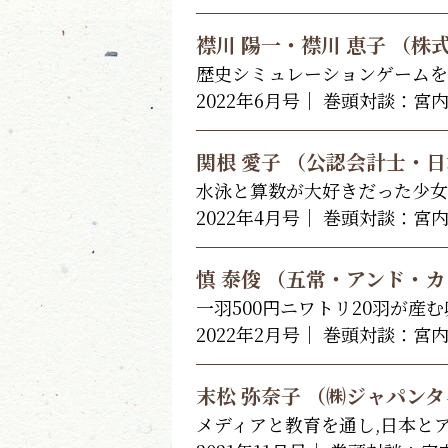
襟川 陽一・襟川 恵子 （
歴史シミュレーションゲームを
2022年6月号｜ 巻頭対談：宮
関根 愛子 （公認会計士・
水泳と算数が大好きだった少女
2022年4月号｜ 巻頭対談：宮
慎 泰俊 （五常・アンド・
一羽500円ニワトリ20羽が
2022年2月号｜ 巻頭対談：宮
末松 弥奈子 （㈱ジャパン
メディアと教育を通し,日本と