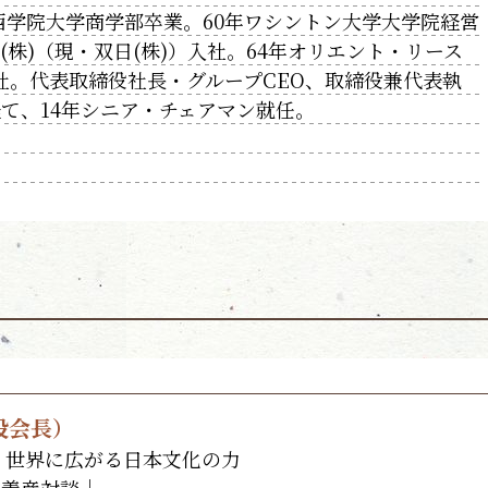
関西学院大学商学部卒業。60年ワシントン大学大学院経営
株)（現・双日(株)）入社。64年オリエント・リース
入社。代表取締役社長・グループCEO、取締役兼代表執
経て、14年シニア・チェアマン就任。
役会長）
 世界に広がる日本文化の力
内義彦対談｜