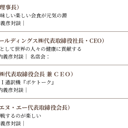
木理事長）
味しい楽しい会食が元気の源
内義彦対談｜
ホールディングス㈱代表取締役社長・CEO）
として世界の人々の健康に貢献する
宮内義彦対談｜ 名店会：
㈱代表取締役会長 兼 ＣＥＯ）
Ｉ通訳機『ポケトーク』
宮内義彦対談｜
・エヌ・エー代表取締役会長）
戦するのが楽しい
内義彦対談｜