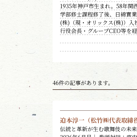
1935年神戸市生まれ。58年
学部修士課程修了後、日綿實業(
(株)（現・オリックス(株)）
行役会長・グループCEO等を
46件の記事があります。
迫本淳一（松竹㈱代表取締
伝統と革新が生む歌舞伎の未来
2026年6月号｜ 巻頭対談：宮