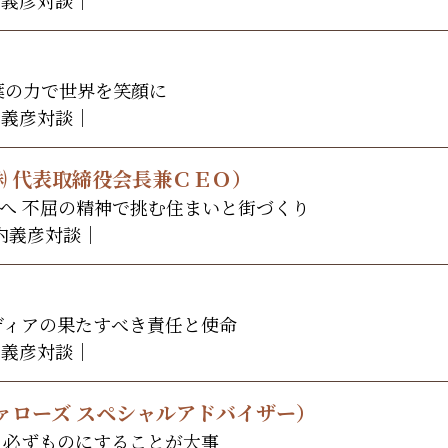
葉の力で世界を笑顔に
内義彦対談｜
 代表取締役会長兼ＣＥＯ）
へ 不屈の精神で挑む住まいと街づくり
宮内義彦対談｜
）
ディアの果たすべき責任と使命
内義彦対談｜
ァローズ スペシャルアドバイザー）
 必ずものにすることが大事