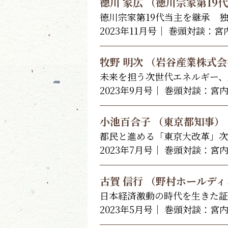
德川 家広 （徳川宗家第19
徳川宗家第19代当主を継承 
2023年11月号｜ 巻頭対談：
牧野 明次 （岩谷産業株式会
未来を担う次世代エネルギー、
2023年9月号｜ 巻頭対談：宮
小池百合子 （東京都知事）
都民と進める「東京大改革」次
2023年7月号｜ 巻頭対談：宮
古賀 信行 （野村ホールデ
日本経済激動の時代を生きた証
2023年5月号｜ 巻頭対談：宮