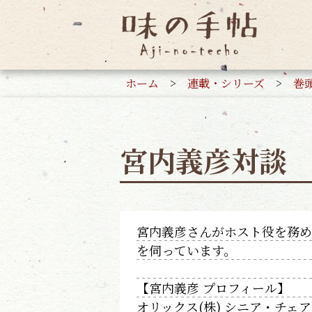
ホーム
>
連載・シリーズ
>
巻
宮内義彦対談
宮内義彦さんがホスト役を務め
を伺っています。
【宮内義彦 プロフィール】
オリックス(株) シニア・チェ