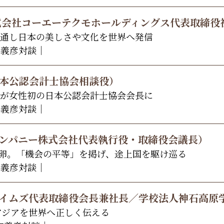
株式会社コーエーテクモホールディングス代表取締役
通し日本の美しさや文化を世界へ発信
内義彦対談｜
日本公認会計士協会相談役）
が女性初の日本公認会計士協会会長に
内義彦対談｜
カンパニー株式会社代表執行役・取締役会議長）
産む卵。「機会の平等」を掲げ、途上国を駆け巡る
内義彦対談｜
タイムズ代表取締役会長兼社長／学校法人神石高原
アジアを世界へ正しく伝える