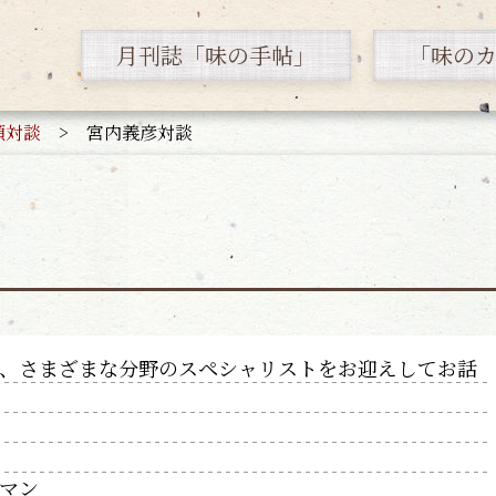
月刊誌「味の手帖」
「味の
頭対談
>
宮内義彦対談
、さまざまな分野のスペシャリストをお迎えしてお話
アマン