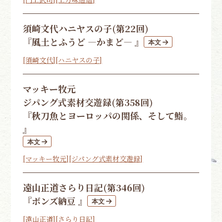
須崎文代
ハニヤスの子(第22回)
『風土とふうど ―かまど― 』
[須崎文代]
[ハニヤスの子]
マッキー牧元
ジパング式素材交遊録(第358回)
『秋刀魚とヨーロッパの関係、そして鮨。
』
[マッキー牧元]
[ジパング式素材交遊録]
遠山正道
さらり日記(第346回)
『ボンズ納豆 』
[遠山正道]
[さらり日記]