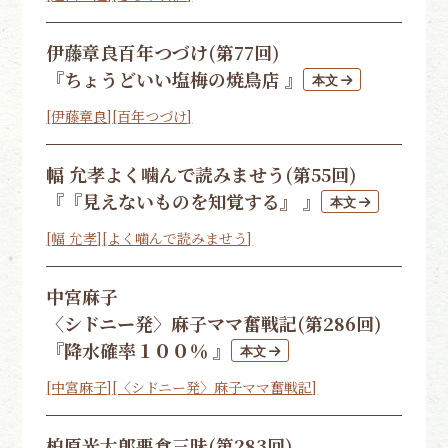
伊藤章良
百年つづけ(第77回)
『ちょうどいい塩梅の焼鳥店 』
[伊藤章良]
[百年つづけ]
幅 允孝
よく噛んで読みませう(第55回)
『『見えないものを知覚する』 』
[幅 允孝]
[よく噛んで読みませう]
中宮麻子
〈シドニー発〉麻子ママ奮戦記(第286回)
『降水確率１００％ 』
[中宮麻子]
[〈シドニー発〉麻子ママ奮戦記]
柏原光太郎
悪食三昧(第283回)