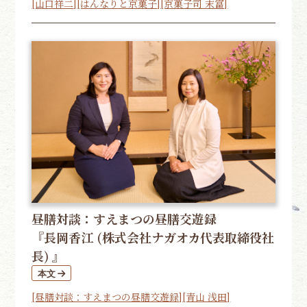
[山口祥二]
[はんなりと京菓子]
[京菓子司 末富]
昼膳対談：すえまつの昼膳交遊録
『長岡香江 (株式会社ナガオカ代表取締役社
長) 』
[昼膳対談：すえまつの昼膳交遊録]
[青山 浅田]