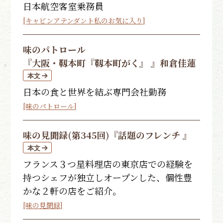
日本航空客室乗務員
[キャビンアテンダント私のお気に入り]
味のパトロール
『大阪・靱本町『靱本町がく』 』
和倉佳蓮
日本の食と世界を結ぶ専門会社勤務
[味のパトロール]
味の見聞録(第345回)
『話題のフレンチ 』
フランス３つ星料理店の東京店での経験を
持つシェフが独立しオープンした、個性豊
かな２軒の店をご紹介。
[味の見聞録]