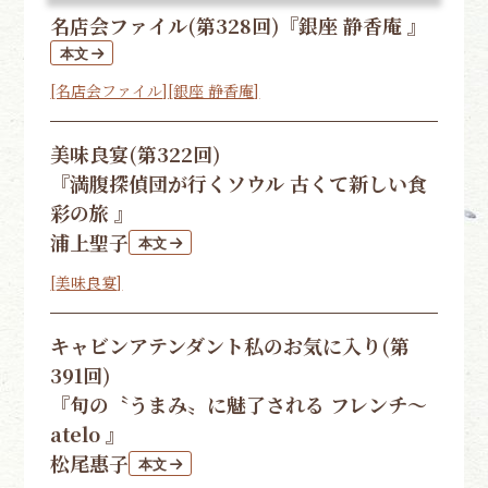
名店会ファイル(第328回)
『銀座 静香庵 』
[名店会ファイル]
[銀座 静香庵]
美味良宴(第322回)
『満腹探偵団が行くソウル 古くて新しい食
彩の旅 』
浦上聖子
[美味良宴]
キャビンアテンダント私のお気に入り(第
391回)
『旬の〝うまみ〟に魅了される フレンチ〜
atelo 』
松尾惠子