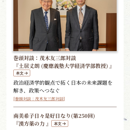
巻頭対談：茂木友三郎対談
『土居丈朗 (慶應義塾大学経済学部教授) 』
政治経済学的観点で拓く日本の未来課題を
解き、政策へつなぐ
[巻頭対談：茂木友三郎対談]
南美希子
日々是好日なり(第250回)
『漢方薬の力 』