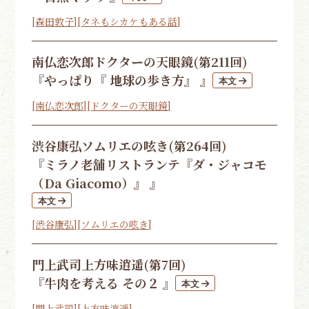
[森田敦子]
[タネもシカケもある話]
南仏恋次郎
ドクターの天眼鏡(第211回)
『やっぱり『 地球の歩き方』 』
[南仏恋次郎]
[ドクターの天眼鏡]
渋谷康弘
ソムリエの呟き(第264回)
『ミラノ老舗リストランテ『ダ・ジャコモ
（Da Giacomo）』 』
[渋谷康弘]
[ソムリエの呟き]
門上武司
上方味逍遥(第7回)
『牛肉を考える その２ 』
[門上武司]
[上方味逍遥]