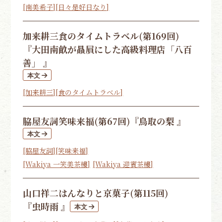
[南美希子]
[日々是好日なり]
加来耕三
食のタイムトラベル(第169回)
『大田南畝が贔屓にした高級料理店「八百
善」 』
[加来耕三]
[食のタイムトラベル]
脇屋友詞
笑味来福(第67回)
『鳥取の梨 』
[脇屋友詞]
[笑味来福]
[Wakiya 一笑美茶樓]
[Wakiya 迎賓茶樓]
山口祥二
はんなりと京菓子(第115回)
『虫時雨 』