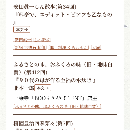
安田眞一
しん散歩(第34回)
『料亭で、エディット・ピアフも乙なもの
』
[安田眞一]
[しん散歩]
[新宿 京懐石 柿傳]
[郷土料理 くらわんか]
[大庵]
ふるさとの味、おふくろの味（旧・地味自
賛）(第412回)
『９０代の母が作る至福の水炊き 』
北本一郎
一乗寺「BOOK APARTIENT」店主
[ふるさとの味、おふくろの味（旧・地味自賛）]
榎園豊治
四季菜々(第7回)