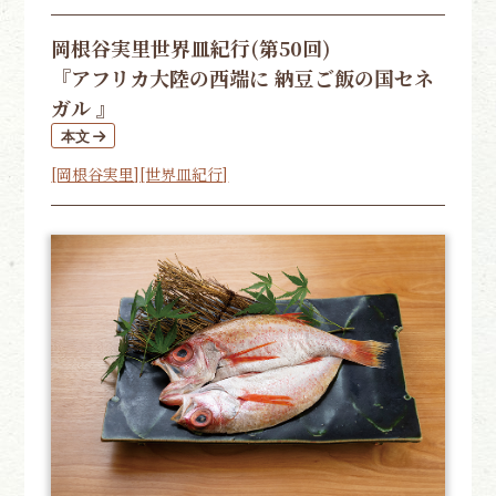
岡根谷実里
世界皿紀行(第50回)
『アフリカ大陸の西端に 納豆ご飯の国セネ
ガル 』
[岡根谷実里]
[世界皿紀行]