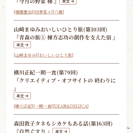
『今月の野菜 柿 』
[榎園豊治]
[四季菜々]
[六雁]
山崎まゆみ
おいしいひとり旅(第103回)
『青森の旅① 棟方志功の創作を支えた宿 』
[山崎まゆみ]
[おいしいひとり旅]
横川正紀
一期一食(第79回)
『クリエイティブ・オフサイトの 終わりに
』
[横川正紀]
[一期一食]
[DEAN&DELUCA]
森田敦子
タネもシカケもある話(第163回)
『自然ぐすり 』