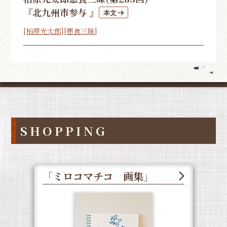
『北九州市参与 』
[柏原光太郎]
[悪食三昧]
SHOPPING
「ミロコマチコ 画集」