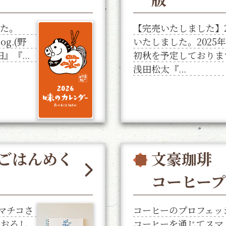
した。
【完売いたしました】2
g.(野
いたしました。2025
『...
初秋を予定しておりま
浅田松太『...
ごはんめく
文豪珈琲
コーヒー
コマチコさ
コーヒーのプロフェッ
きおろし
コーヒーを通じてスマ