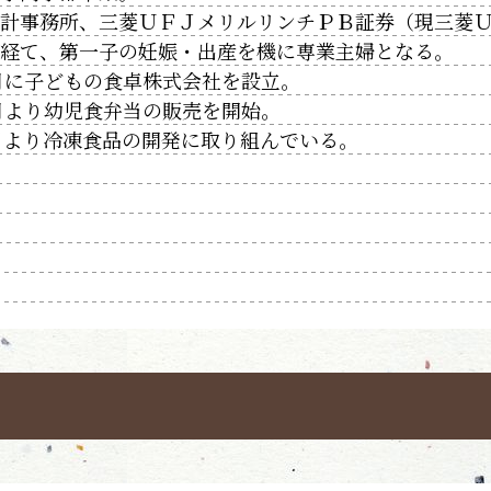
会計事務所、三菱ＵＦＪメリルリンチＰＢ証券（現三菱
を経て、第一子の妊娠・出産を機に専業主婦となる。
10月に子どもの食卓株式会社を設立。
10月より幼児食弁当の販売を開始。
11月より冷凍食品の開発に取り組んでいる。