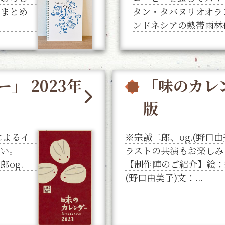
てまとめ
タン・タバヌリオオラ
ンドネシアの熱帯雨林保
」 2023年
「味のカレン
版
によるイ
※宗誠二郎、og.(野口
さい。
ラストの共演もお楽しみ
og.
【制作陣のご紹介】絵：宗
(野口由美子)文：...