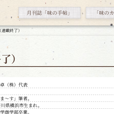
月刊誌「味の手帖」
「味の
（連載終了）
終了）
食卓（株）代表
きま～す」筆者。
神奈川県横浜市生まれ。
大学商学部卒業。