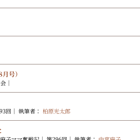
8月号）
店会｜
293回｜
執筆者：
柏原光太郎
と
〉麻子ママ奮戦記｜ 第296回｜
執筆者：
中宮麻子