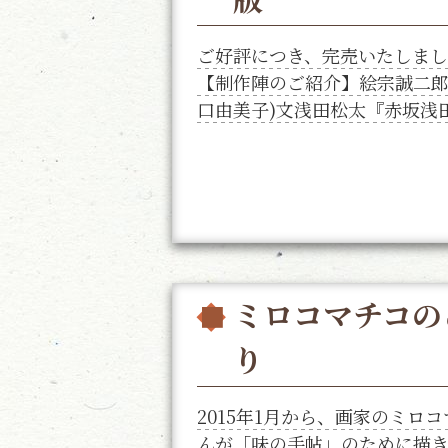
ご好評につき、完売いたしま
【制作陣のご紹介】絵宗誠二郎o
口由美子)文浅田松太『赤坂浅田』
ミロコマチコの
り
2015年1月から、画家のミロ
んが「味の手帖」のために描