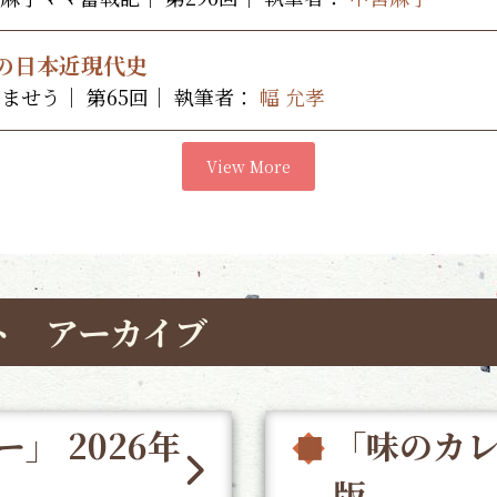
の日本近現代史
みませう｜ 第65回｜
執筆者：
幅 允孝
View More
ト アーカイブ
」 2026年
「味のカレ
版