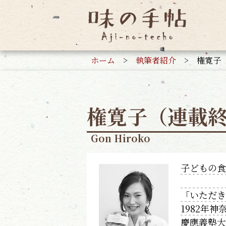
ホーム
>
執筆者紹介
>
権寛子
権寛子（連載
Gon Hiroko
子どもの
「いただ
1982年
慶應義塾