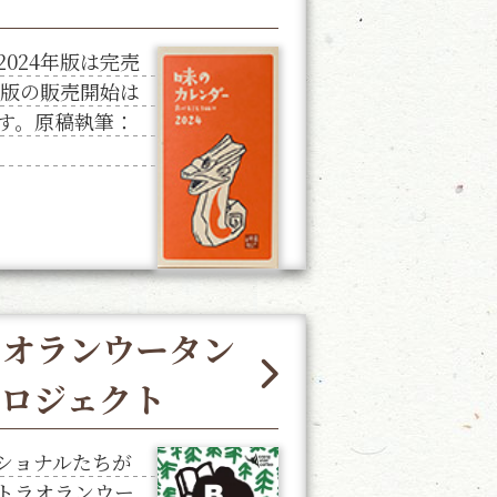
024年版は完売
年版の販売開始は
す。原稿執筆：
 オランウータン
プロジェクト
ショナルたちが
トラオランウー