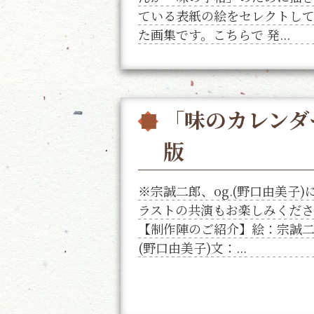
ている表紙の絵をセレクトし
た画集です。こちらで 発...
「味のカレンダー
版
※宗誠二郎、og.(野口由美子)
ラストの共演もお楽しみくだ
【制作陣のご紹介】絵：宗誠二郎
(野口由美子)文：...