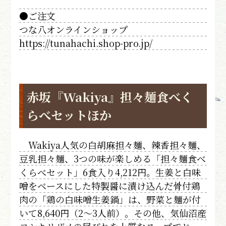
●ご注文
つな八オンラインショップ
https://tunahachi.shop-pro.jp/
赤坂『Wakiya』担々麺食べく
らべセットほか
Wakiya人気の白胡麻担々麺、辣香担々麺、
豆乳担々麺、3つの味が楽しめる「担々麺食べ
くらべセット」6食入り4,212円。生姜と白味
噌をベースにした特製醤に漬け込んだ骨付鶏
肉の「鶏の白味噌生姜鍋」は、野菜と麺が付
いて8,640円（2～3人前）。その他、気仙沼産