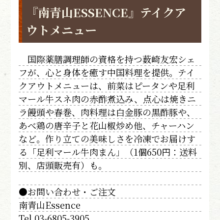
『南青山ESSENCE』テイクア
ウトメニュー
国際薬膳調理師の資格を持つ薮崎友宏シェ
フが、心と身体を癒す中国料理を提供。テイ
クアウトメニューは、前菜はピータンや足利
マール牛スネ肉の赤酢煮込み、点心は焼きニ
ラ饅頭や春巻、肉料理は白金豚の黒酢豚や、
あべ鶏の唐辛子と花山椒炒め他、チャーハン
など。作り立ての美味しさを冷凍でお届けす
る「足利マール牛肉まん」（1個650円：送料
別、店頭販売有）も。
●お問い合わせ・ご注文
南青山Essence
Tel 03-6805-3905