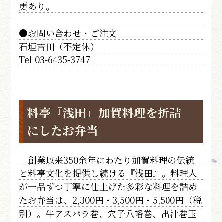
更あり。
●お問い合わせ・ご注文
石垣吉田（不定休）
Tel 03-6435-3747
料亭『浅田』加賀料理を折詰
にしたお弁当
創業以来350余年にわたり加賀料理の伝統
と料亭文化を提供し続ける『浅田』。料理人
が一品ずつ丁寧に仕上げた多彩な料理を詰め
たお弁当は、2,300円・3,500円・5,500円（税
別）。牛アスパラ巻、穴子八幡巻、出汁巻玉