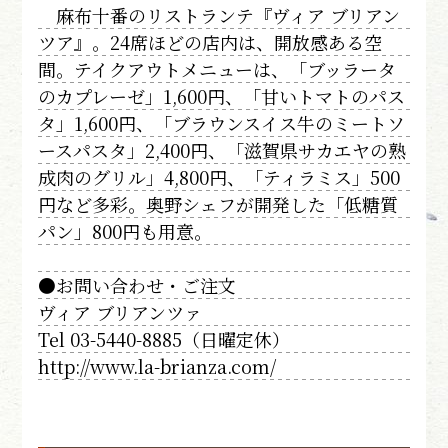
麻布十番のリストランテ『ヴィア ブリアン
ツア』。24席ほどの店内は、開放感ある空
間。テイクアウトメニューは、「ブッラータ
のカプレーゼ」1,600円、「甘いトマトのパス
タ」1,600円、「ブラウンスイス牛のミートソ
ースパスタ」2,400円、「滋賀県サカエヤの熟
成肉のグリル」4,800円、「ティラミス」500
円など多彩。奥野シェフが開発した「低糖質
パン」800円も用意。
●お問い合わせ・ご注文
ヴィア ブリアンツァ
Tel 03-5440-8885（日曜定休）
http://www.la-brianza.com/