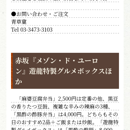
●お問い合わせ・ご注文
青草窠
Tel 03-3473-3103
赤坂『メゾン・ド・ユーロ
ン』遊龍特製グルメボックスほ
か
「麻婆豆腐弁当」2,500円は定番の他、黒豆
の香りたつ豆鼓、複雑な辛みの辣麻の3種、
「黒酢の酢豚弁当」は4,000円。どちらもその
日のおすすめ2品＋ご飯または炒飯。「遊龍特
製グルメボックス」は「黒酢の酢豚」8,000