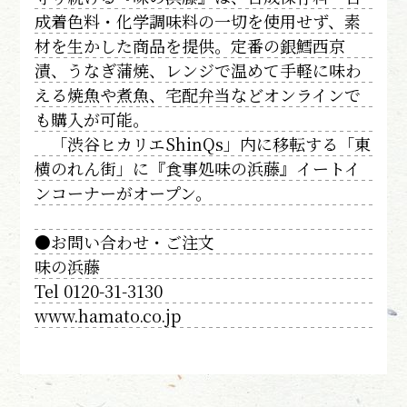
成着色料・化学調味料の一切を使用せず、素
材を生かした商品を提供。定番の銀鱈西京
漬、うなぎ蒲焼、レンジで温めて手軽に味わ
える焼魚や煮魚、宅配弁当などオンラインで
も購入が可能。
「渋谷ヒカリエShinQs」内に移転する「東
横のれん街」に『食事処味の浜藤』イートイ
ンコーナーがオープン。
●お問い合わせ・ご注文
味の浜藤
Tel 0120-31-3130
www.hamato.co.jp