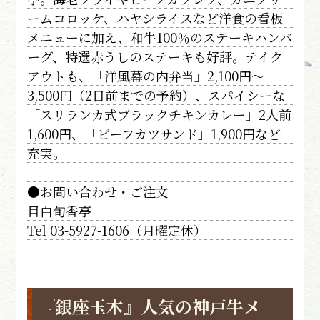
ームコロッケ、ハヤシライスなど洋食の看板
メニューに加え、和牛100％のステーキハンバ
ーグ、特選赤うしのステーキも好評。テイク
アウトも、「洋風幕の内弁当」2,100円～
3,500円（2日前までの予約）、スパイシーな
「スリランカ式ブラックチキンカレー」2人前
1,600円、「ビーフカツサンド」1,900円など
充実。
●お問い合わせ・ご注文
目白旬香亭
Tel 03-5927-1606（月曜定休）
『銀座玉木』人気の神戸牛メ