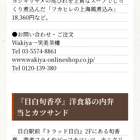
ヨシキリザメの尾びれを上質なスープでじっ
くり煮込んだ「フカヒレの上海風煮込み」
18,360円など。
●お問い合わせ・ご注文
Wakiya一笑美茶樓
Tel 03-5574-8861
www.wakiya-onlineshop.co.jp/
Tel 0120-139-380
『目白旬香亭』洋食幕の内弁
当とカツサンド
目白駅前『トラッド目白』2Fにある旬香
亭。海老フライやビーフカツレツ、カニクリ