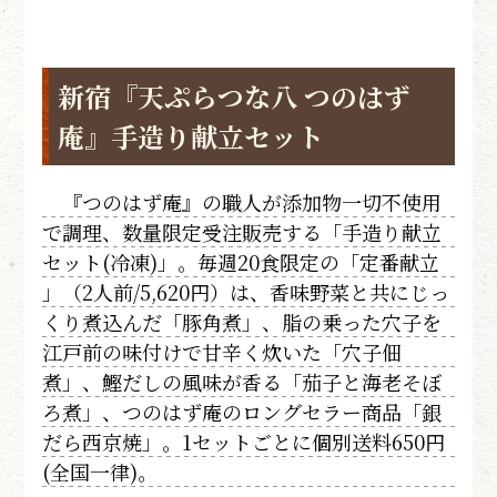
新宿『天ぷらつな八 つのはず
庵』手造り献立セット
『つのはず庵』の職人が添加物一切不使用
で調理、数量限定受注販売する「手造り献立
セット(冷凍)」。毎週20食限定の「定番献立
」（2人前/5,620円）は、香味野菜と共にじっ
くり煮込んだ「豚角煮」、脂の乗った穴子を
江戸前の味付けで甘辛く炊いた「穴子佃
煮」、鰹だしの風味が香る「茄子と海老そぼ
ろ煮」、つのはず庵のロングセラー商品「銀
だら西京焼」。1セットごとに個別送料650円
(全国一律)。