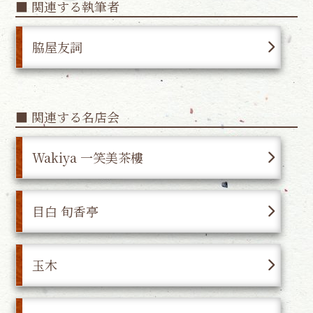
■ 関連する執筆者
脇屋友詞
■ 関連する名店会
Wakiya 一笑美茶樓
目白 旬香亭
玉木