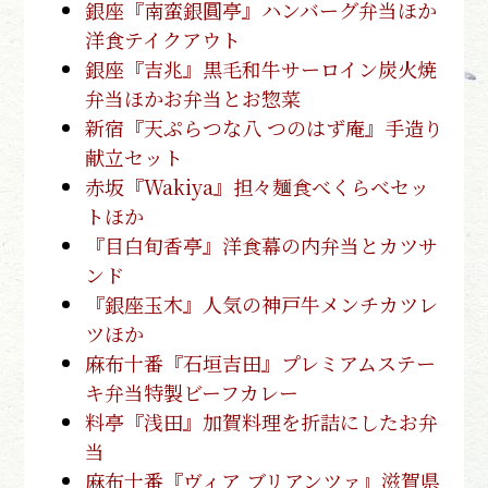
銀座『南蛮銀圓亭』ハンバーグ弁当ほか
洋食テイクアウト
銀座『吉兆』黒毛和牛サーロイン炭火焼
弁当ほかお弁当とお惣菜
新宿『天ぷらつな八 つのはず庵』手造り
献立セット
赤坂『Wakiya』担々麺食べくらべセッ
トほか
『目白旬香亭』洋食幕の内弁当とカツサ
ンド
『銀座玉木』人気の神戸牛メンチカツレ
ツほか
麻布十番『石垣吉田』プレミアムステー
キ弁当特製ビーフカレー
料亭『浅田』加賀料理を折詰にしたお弁
当
麻布十番『ヴィア ブリアンツァ』滋賀県