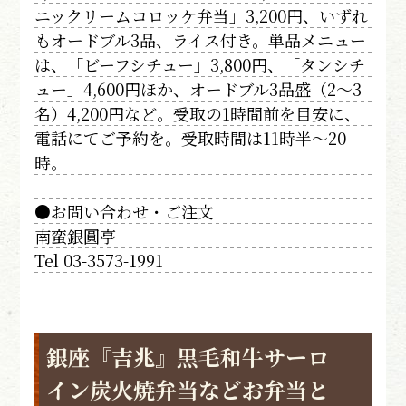
ニックリームコロッケ弁当」3,200円、いずれ
もオードブル3品、ライス付き。単品メニュー
は、「ビーフシチュー」3,800円、「タンシチ
ュー」4,600円ほか、オードブル3品盛（2～3
名）4,200円など。受取の1時間前を目安に、
電話にてご予約を。受取時間は11時半～20
時。
●お問い合わせ・ご注文
南蛮銀圓亭
Tel 03-3573-1991
銀座『吉兆』黒毛和牛サーロ
イン炭火焼弁当などお弁当と