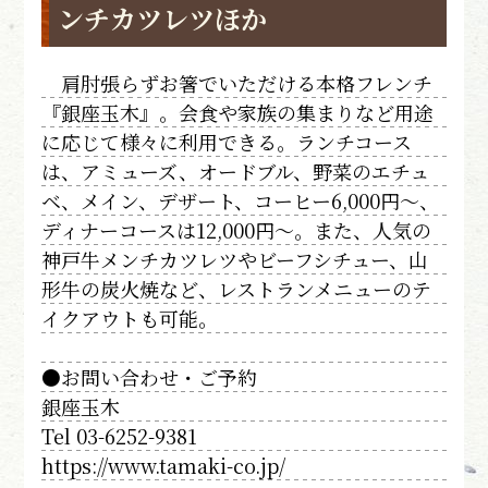
ンチカツレツほか
肩肘張らずお箸でいただける本格フレンチ
『銀座玉木』。会食や家族の集まりなど用途
に応じて様々に利用できる。ランチコース
は、アミューズ、オードブル、野菜のエチュ
ベ、メイン、デザート、コーヒー6,000円～、
ディナーコースは12,000円～。また、人気の
神戸牛メンチカツレツやビーフシチュー、山
形牛の炭火焼など、レストランメニューのテ
イクアウトも可能。
●お問い合わせ・ご予約
銀座玉木
Tel 03-6252-9381
https://www.tamaki-co.jp/