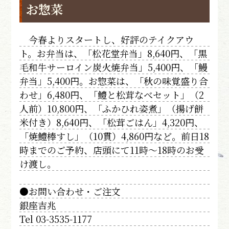
お惣菜
今春よりスタートし、好評のテイクアウ
ト。お弁当は、「松花堂弁当」8,640円、「黒
毛和牛サーロイン炭火焼弁当」5,400円、「鰻
弁当」5,400円。お惣菜は、「秋の味覚盛り合
わせ」6,480円、「鱧と松茸なべセット」（2
人前）10,800円、「ふかひれ姿煮」（揚げ餅
米付き）8,640円、「松茸ごはん」4,320円、
「焼鱧棒すし」（10貫）4,860円など。前日18
時までのご予約、店頭にて11時～18時のお受
け渡し。
●お問い合わせ・ご注文
銀座吉兆
Tel 03-3535-1177