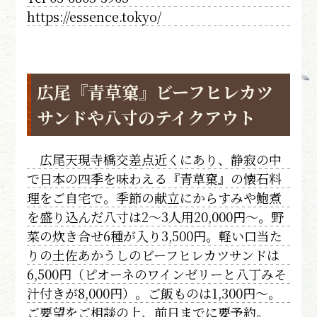
https://essence.tokyo/
広尾『青草窠』ビーフヒレカツ
サンドや八寸のテイクアウト
広尾天現寺橋交差点近くにあり、静寂の中
で日本の四季を味わえる『青草窠』の懐石料
理をご自宅で。季節の献立にからすみや鮑煮
を盛り込んだ八寸は2～3人用20,000円～。野
菜の炊き合せ6種が入り3,500円。軽い口当た
りの土佐あかうしのビーフヒレカツサンドは
6,500円（ピオーネのワインゼリーと八丁みそ
汁付きが8,000円）。ご飯ものは1,300円～。
ご要望をご相談の上、前日までに要予約。