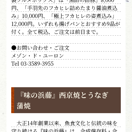
円、「手羽先のフカヒレ詰めたまり醤油煮込
み」10,000円、「極上フカヒレの姿煮込み」
12,000円。いずれも揚げパンとおすすめ9品が
付く。全て税込、ご注文は前日まで。
●お問い合わせ・ご注文
メゾン・ド・ユーロン
Tel 03-3589-3955
『味の浜藤』西京焼とうなぎ
蒲焼
大正14年創業以来、魚食文化と伝統の味を
守り続ける『味の浜藤』は、合成保存料・合