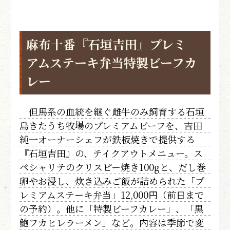
麻布十番『石垣吉田』プレミ
アムステーキ弁当特製ビーフカ
レー
但馬系の血統を継ぐ雌牛のみ飼育する石垣
島きたうち牧場のプレミアムビーフを、吉田
純一オーナーシェフが鉄板焼きで提供する
『石垣吉田』の、テイクアウトメニュー。ス
ペシャリテのクリスピー焼き100gと、だし巻
卵やお浸し、炊き込みご飯が詰められた「プ
レミアムステーキ弁当」12,000円（前日まで
の予約）。他に「特製ビーフカレー」、「黒
鮑フカヒレラーメン」など。内容は季節で変