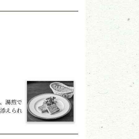
、湯煎で
、添えられ