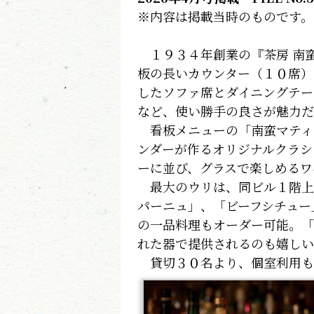
※内容は掲載当時のものです。
１９３４年創業の『茶房 南
板の長いカウンター（１０席）
したソファ席とダイニングテー
など、使い勝手の良さが魅力だ
看板メニューの「南蛮マティ
ンダーが作るオリジナルクラシ
ーに並び、グラスで楽しめるワ
最大のウリは、同ビル１階上
パーニュ」、「ビーフシチュー
の一品料理もオーダー可能。「
れた器で提供されるのも嬉しい
貸切３０名より、個室利用も