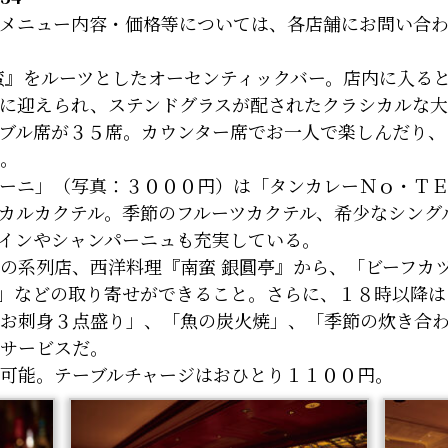
メニュー内容・価格等については、各店舗にお問い合
蛮』をルーツとしたオーセンティックバー。店内に入る
に迎えられ、ステンドグラスが配されたクラシカルな
ブル席が３５席。カウンター席でお一人で楽しんだり、
。
ーニ」（写真：３０００円）は「タンカレーＮｏ・ＴＥ
カルカクテル。季節のフルーツカクテル、希少なシング
インやシャンパーニュも充実している。
の系列店、西洋料理『南蛮 銀圓亭』から、「ビーフカ
」などの取り寄せができること。さらに、１８時以降は
お刺身３点盛り」、「魚の炭火焼」、「季節の炊き合
サービスだ。
可能。テーブルチャージはおひとり１１００円。