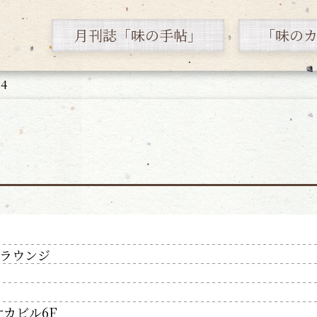
月刊誌「味の手帖」
「味の
4
ラウンジ
オカビル6F