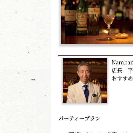
Namban
店長 平
おすすめ
パーティープラン