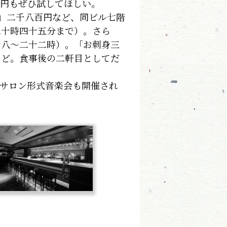
百円もぜひ試してほしい。
」二千八百円など、同ビル七階
二十時四十五分まで）。さら
十八～二十二時）。「お刺身三
など。食事後の二軒目としてだ
サロン形式音楽会も開催され