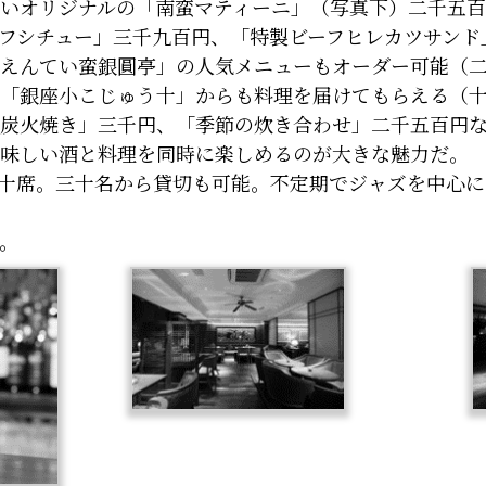
いオリジナルの「南蛮マティーニ」（写真下）二千五
フシチュー」三千九百円、「特製ビーフヒレカツサンド
えんてい蛮銀圓亭」の人気メニューもオーダー可能（
「銀座小こじゅう十」からも料理を届けてもらえる（
炭火焼き」三千円、「季節の炊き合わせ」二千五百円
味しい酒と料理を同時に楽しめるのが大きな魅力だ。
十席。三十名から貸切も可能。不定期でジャズを中心に
。