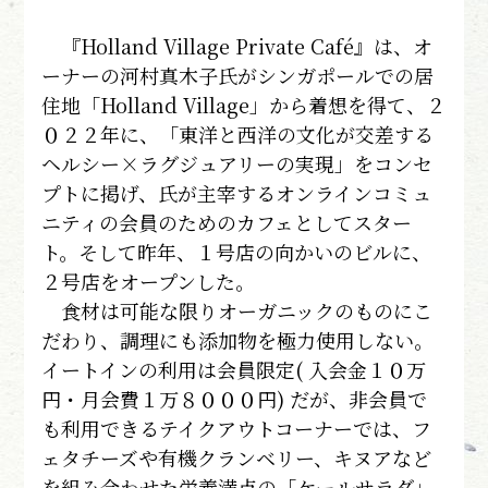
『Holland Village Private Café』は、オ
ーナーの河村真木子氏がシンガポールでの居
住地「Holland Village」から着想を得て、２
０２２年に、「東洋と西洋の文化が交差する
ヘルシー×ラグジュアリーの実現」をコンセ
プトに掲げ、氏が主宰するオンラインコミュ
ニティの会員のためのカフェとしてスター
ト。そして昨年、１号店の向かいのビルに、
２号店をオープンした。
食材は可能な限りオーガニックのものにこ
だわり、調理にも添加物を極力使用しない。
イートインの利用は会員限定( 入会金１０万
円・月会費１万８０００円) だが、非会員で
も利用できるテイクアウトコーナーでは、フ
ェタチーズや有機クランベリー、キヌアなど
を組み合わせた栄養満点の「ケールサラダ」