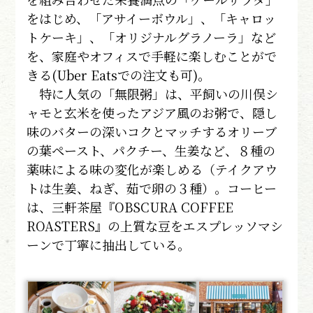
をはじめ、「アサイーボウル」、「キャロッ
トケーキ」、「オリジナルグラノーラ」など
を、家庭やオフィスで手軽に楽しむことがで
きる(Uber Eatsでの注文も可)。
特に人気の「無限粥」は、平飼いの川俣シ
ャモと玄米を使ったアジア風のお粥で、隠し
味のバターの深いコクとマッチするオリーブ
の葉ペースト、パクチー、生姜など、８種の
薬味による味の変化が楽しめる（テイクアウ
トは生姜、ねぎ、茹で卵の３種）。コーヒー
は、三軒茶屋『OBSCURA COFFEE
ROASTERS』の上質な豆をエスプレッソマシ
ーンで丁寧に抽出している。