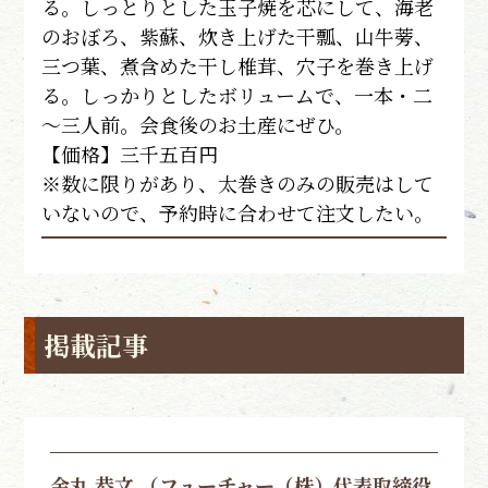
る。しっとりとした玉子焼を芯にして、海老
のおぼろ、紫蘇、炊き上げた干瓢、山牛蒡、
三つ葉、煮含めた干し椎茸、穴子を巻き上げ
る。しっかりとしたボリュームで、一本・二
～三人前。会食後のお土産にぜひ。
【価格】三千五百円
※数に限りがあり、太巻きのみの販売はして
いないので、予約時に合わせて注文したい。
掲載記事
金丸 恭文 （フューチャー（株）代表取締役