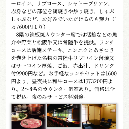
ーロイン、リブロース、シャトーブリアン、
赤身などの部位を網焼きや炒り焼き、しゃぶ
しゃぶなど、お好みでいただけるのも魅力（1
万7600円より）。
8階の鉄板焼カウンター席では活鮑などの魚
介や野菜と松阪牛又は常陸牛を提供。ランチ
コースは活鮑ステーキ、ニンニクとあさつき
を巻き上げた名物の常陸牛リブロイン薄焼又
はサーロイン厚焼、ご飯、赤出汁、ドリンク
付9900円など。お手軽なランチセットは1600
円より。昼夜共に和牛コースは1万3200円よ
り。2～8名のカウンター個室あり。価格は全
て税込。夜のみサービス料別途。