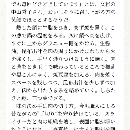
でも毎回どきどきしています」とは、女将の
中山秀子さん。おいしそうに召し上がる方の
笑顔でほっとするそうだ。
熱した鍋に牛脂をひき、まず葱を置く。こ
の葱で鍋の温度をみる。次に鍋へ肉を広げ、
すぐに上からグラニュー糖をかける。生醤
油、昆布出汁を肉の周りにかけまわしたら火
を強くし、手早く炒りつけるように焼く。肉
と葱をとき玉子で味わっているところで椎茸
や黒こんにゃく、焼豆腐を加える。肉を焼く
スペースを残しつつ、昆布出汁を少しずつ加
え、肉から出たうまみを絡めていく。しらた
きと麩、三つ葉で〆る。
味の決め手は肉の切り方。今も職人による
昔ながらの”手切り“を守り続けている。スラ
イサーだと肉の組織を壊し、表面に脂が浮い
たようになり、「寿喜焼」にすると脂が分離