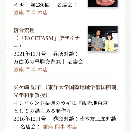
イル｜ 第286回｜
名店会：
銀座 岡半 本店
落合宏理
（「FACETASM」デザイナ
ー）
2021年12月号｜ 昼膳対談：
万由美の昼膳交遊録｜
名店会：
銀座 岡半 本店
矢ケ崎 紀子 （東洋大学国際地域学部国際観
光学科准教授）
インバウンド振興のカギは『観光地東京』
としての魅力ある顔作り
2016年12月号｜ 巻頭対談：茂木友三郎対談
｜
名店会：
銀座 岡半 本店