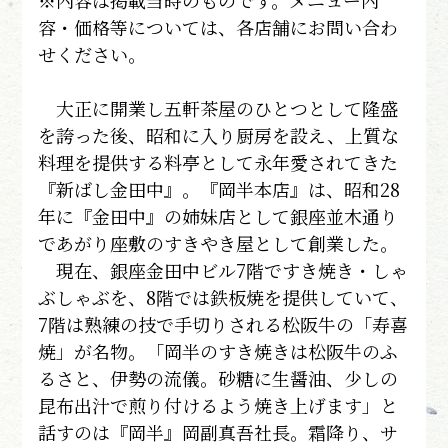
※内容は掲載当時のものです。メニュー内
容・価格等については、各店舗にお問い合わ
せください。
大正に開業し五軒茶屋のひとつとして隆盛
を誇った後、昭和に入り厨房を設え、上質な
料理を提供する料亭として永年愛されてきた
『新ばし金田中』。『岡半本店』は、昭和28
年に『金田中』の姉妹店として銀座並木通り
であがり座敷のすきやき屋として創業した。
現在、銀座金田中ビル7階ですき焼き・しゃ
ぶしゃぶを、8階では鉄板焼を提供していて、
7階は熟練の技で手切りされる松阪牛の「寿喜
焼」が名物。「岡半のすき焼きは松阪牛のふ
るさと、伊勢の流儀。砂糖に生醤油、少しの
昆布出汁で煎り付けるよう焼き上げます」と
話すのは『岡半』岡副真吾社長。霜降り、サ