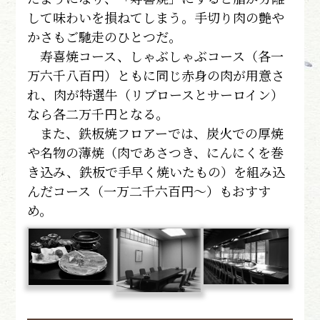
して味わいを損ねてしまう。手切り肉の艶や
かさもご馳走のひとつだ。
寿喜焼コース、しゃぶしゃぶコース（各一
万六千八百円）ともに同じ赤身の肉が用意さ
れ、肉が特選牛（リブロースとサーロイン）
なら各二万千円となる。
また、鉄板焼フロアーでは、炭火での厚焼
や名物の薄焼（肉であさつき、にんにくを巻
き込み、鉄板で手早く焼いたもの）を組み込
んだコース（一万二千六百円～）もおすす
め。