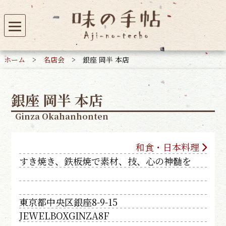
ホーム
>
名店会
>
銀座 岡半 本店
銀座 岡半 本店
Ginza Okahanhonten
和食・日本料理
すき焼き、鉄板焼で素材、技、心の神髄を
東京都中央区銀座8-9-15
JEWELBOXGINZA8F