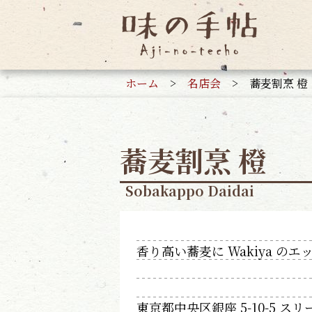
ホーム
>
名店会
>
蕎麦割烹 橙
蕎麦割烹 橙
Sobakappo Daidai
香り高い蕎麦に Wakiya のエ
東京都中央区銀座 5-10-5 スリー Y