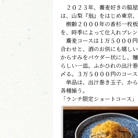
２０２３年、蕎麦好きの脇屋友
は、山梨『翁』をはじめ東京、
樹齢２０００年の香杉一枚板
を、時季によって仕入れブレン
蕎麦コースは１万５０００円
合わせと、酒のお供にも嬉しい
からすみをパウダー状にし、麺
らしい一皿。ふかひれの出汁巻
〆る。３万５０００円のコース
単品は、出汁巻き玉子、から
各種揃う。
「ランチ限定ショートコース」