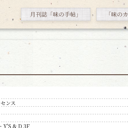
月刊誌「味の手帖」
「味の
ッセンス
'S & D 3F