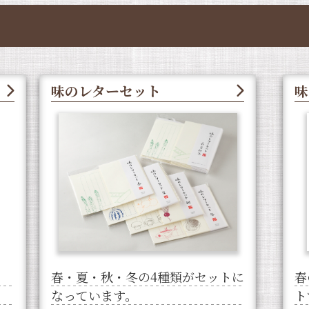
味のレターセット
味
春・夏・秋・冬の4種類がセットに
春
なっています。
ト