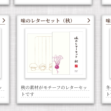
味のレターセット（秋）
味
ッ
秋の素材がモチーフのレターセッ
冬
トです
ト