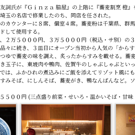
詞氏が『Ｇｉｎｚａ 脇屋』の上階に『蕎麦割烹 橙』
埼玉の名店で修業したのち、同店を任された。
のカウンターに８席、個室４席。蕎麦粉は千葉県、群馬
ドして使用する。
、２万５０００円、３万５０００円（税込・サ別）の３
品々に続き、３皿目にオープン当初から人気の「からす
つゆで蕎麦の味を調え、炙ったからすみを載せる。蕎
き玉子に、東坡肉や鴨肉、佐賀牛のしゃぶしゃぶとい
では、ふかひれの煮込みにご飯を添えてリゾット風に
すみそば、にしんそば、蕎麦がき、鴨なんばんなど。ソ
５５００円 (三点盛り前菜・せいろ・温かいそば・甘味 