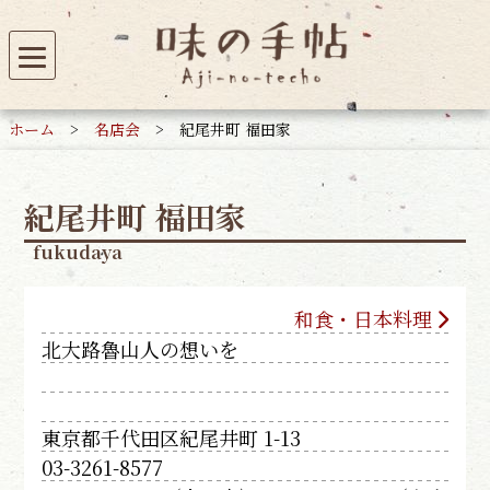
ホーム
>
名店会
>
紀尾井町 福田家
紀尾井町 福田家
fukudaya
和食・日本料理
北大路魯山人の想いを
東京都千代田区紀尾井町 1-13
03-3261-8577