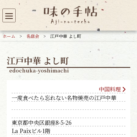
ホーム
>
名店会
>
江戸中華 よし町
江戸中華 よし町
edochuka-yoshimachi
中国料理
一度食べたら忘れない名物焼売の江戸中華
東京都中央区銀座8-5-26
La Paixビル1階