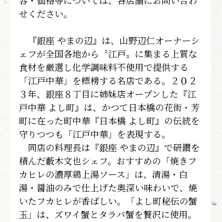
容・価格等については、各店舗にお問い合わ
せください。
『銀座 やまの辺』は、山野辺仁オーナーシ
ェフが全国各地から〝江戸〟に集まる上質な
食材を厳選し化学調味料不使用で提供する
「江戸中華」を標榜する名店である。２０２
３年、銀座８丁目に姉妹店オープンした『江
戸中華 よし町』は、かつて日本橋の花街・芳
町に在った町中華『日本橋 よし町』の伝統を
守りつつも「江戸中華」を表現する。
同店の料理長は『銀座 やまの辺』で研鑽を
積んだ藪木文也シェフ。おすすめの「焼きフ
カヒレの濃厚鶏上湯ソース」は、清湯・白
湯・醤油のみで仕上げた奥深い味わいで、焼
いたフカヒレが香ばしい。「よし町秘伝の蟹
玉」は、ズワイ蟹とタラバ蟹を贅沢に使用。