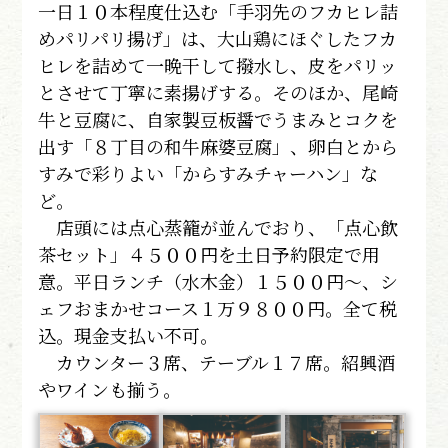
一日１０本程度仕込む「手羽先のフカヒレ詰
めパリパリ揚げ」は、大山鶏にほぐしたフカ
ヒレを詰めて一晩干して撥水し、皮をパリッ
とさせて丁寧に素揚げする。そのほか、尾崎
牛と豆腐に、自家製豆板醤でうまみとコクを
出す「８丁目の和牛麻婆豆腐」、卵白とから
すみで彩りよい「からすみチャーハン」な
ど。
店頭には点心蒸籠が並んでおり、「点心飲
茶セット」４５００円を土日予約限定で用
意。平日ランチ（水木金）１５００円～、シ
ェフおまかせコース１万９８００円。全て税
込。現金支払い不可。
カウンター３席、テーブル１７席。紹興酒
やワインも揃う。