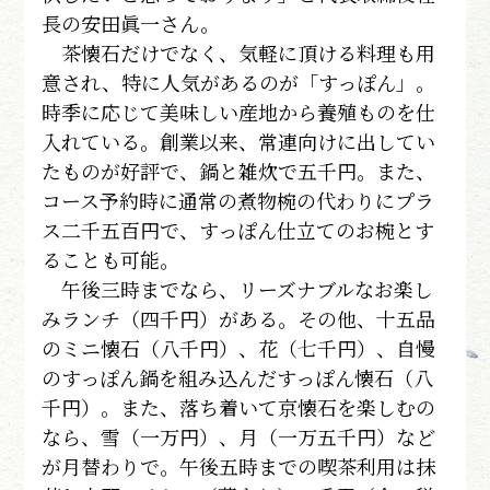
長の安田眞一さん。
茶懐石だけでなく、気軽に頂ける料理も用
意され、特に人気があるのが「すっぽん」。
時季に応じて美味しい産地から養殖ものを仕
入れている。創業以来、常連向けに出してい
たものが好評で、鍋と雑炊で五千円。また、
コース予約時に通常の煮物椀の代わりにプラ
ス二千五百円で、すっぽん仕立てのお椀とす
ることも可能。
午後三時までなら、リーズナブルなお楽し
みランチ（四千円）がある。その他、十五品
のミニ懐石（八千円）、花（七千円）、自慢
のすっぽん鍋を組み込んだすっぽん懐石（八
千円）。また、落ち着いて京懐石を楽しむの
なら、雪（一万円）、月（一万五千円）など
が月替わりで。午後五時までの喫茶利用は抹