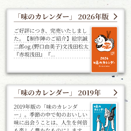
「味のカレンダー」 2026年版
ご好評につき、完売いたしまし
た。【制作陣のご紹介】絵宗誠
二郎og.(野口由美子)文浅田松太
『赤坂浅田』『...
「味のカレンダー」 2019年
2019年版の「味のカレンダ
ー」。季節の中で旬のおいしい
味に出会うことは、人生を何倍
も楽しく豊かなものにします。