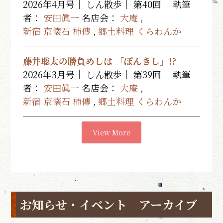
2026年4月号｜ しん散歩｜ 第40回｜
執筆
者：
安田眞一
名店会：
大庵
,
新宿 京懐石 柿傳
,
郷土料理 くらわんか
藤井聡太の勝負めしは 「ぽんきし」!?
2026年3月号｜ しん散歩｜ 第39回｜
執筆
者：
安田眞一
名店会：
大庵
,
新宿 京懐石 柿傳
,
郷土料理 くらわんか
View More
お知らせ・イベント アーカイブ