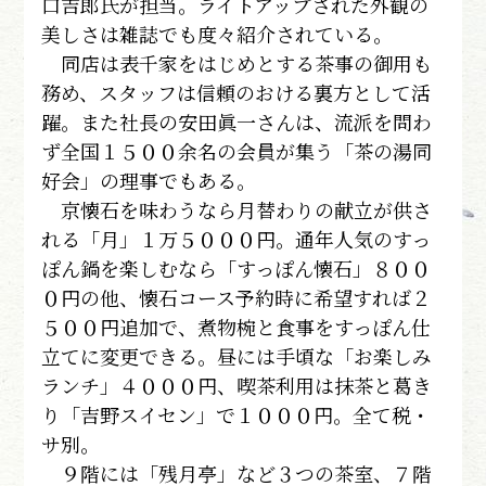
口吉郎氏が担当。ライトアップされた外観の
美しさは雑誌でも度々紹介されている。
同店は表千家をはじめとする茶事の御用も
務め、スタッフは信頼のおける裏方として活
躍。また社長の安田眞一さんは、流派を問わ
ず全国１５００余名の会員が集う「茶の湯同
好会」の理事でもある。
京懐石を味わうなら月替わりの献立が供さ
れる「月」１万５０００円。通年人気のすっ
ぽん鍋を楽しむなら「すっぽん懐石」８００
０円の他、懐石コース予約時に希望すれば２
５００円追加で、煮物椀と食事をすっぽん仕
立てに変更できる。昼には手頃な「お楽しみ
ランチ」４０００円、喫茶利用は抹茶と葛き
り「吉野スイセン」で１０００円。全て税・
サ別。
９階には「残月亭」など３つの茶室、７階