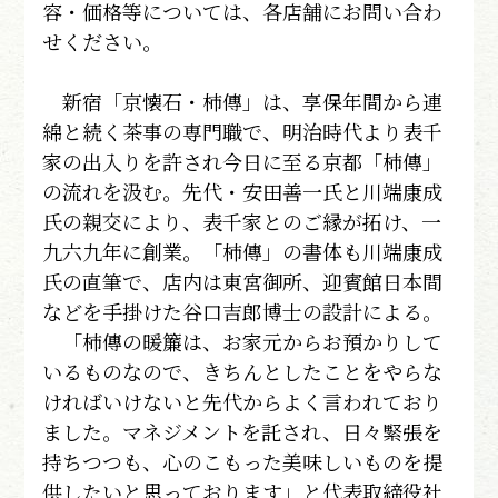
容・価格等については、各店舗にお問い合わ
せください。
新宿「京懐石・柿傳」は、享保年間から連
綿と続く茶事の専門職で、明治時代より表千
家の出入りを許され今日に至る京都「柿傳」
の流れを汲む。先代・安田善一氏と川端康成
氏の親交により、表千家とのご縁が拓け、一
九六九年に創業。「柿傳」の書体も川端康成
氏の直筆で、店内は東宮御所、迎賓館日本間
などを手掛けた谷口吉郎博士の設計による。
「柿傳の暖簾は、お家元からお預かりして
いるものなので、きちんとしたことをやらな
ければいけないと先代からよく言われており
ました。マネジメントを託され、日々緊張を
持ちつつも、心のこもった美味しいものを提
供したいと思っております」と代表取締役社