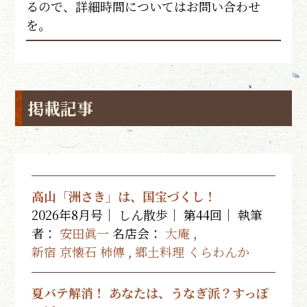
るので、詳細時間についてはお問い合わせ
を。
掲載記事
高山「洲さき」は、国宝づくし！
2026年8月号｜ しん散歩｜ 第44回｜
執筆
者：
安田眞一
名店会：
大庵
,
新宿 京懐石 柿傳
,
郷土料理 くらわんか
夏バテ解消！ あなたは、うなぎ派？すっぽ