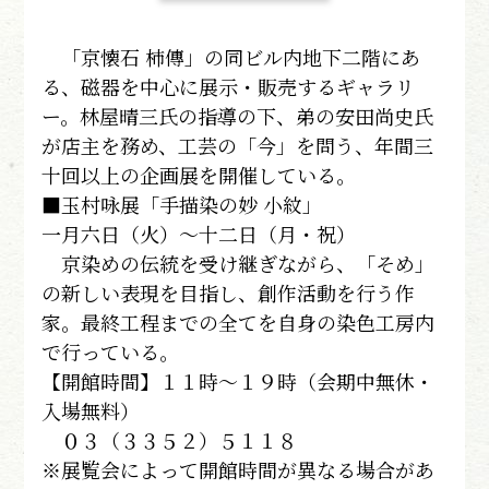
「京懐石 柿傳」の同ビル内地下二階にあ
る、磁器を中心に展示・販売するギャラリ
ー。林屋晴三氏の指導の下、弟の安田尚史氏
が店主を務め、工芸の「今」を問う、年間三
十回以上の企画展を開催している。
■玉村咏展「手描染の妙 小紋」
一月六日（火）～十二日（月・祝）
京染めの伝統を受け継ぎながら、「そめ」
の新しい表現を目指し、創作活動を行う作
家。最終工程までの全てを自身の染色工房内
で行っている。
【開館時間】１１時～１９時（会期中無休・
入場無料）
０３（３３５２）５１１８
※展覧会によって開館時間が異なる場合があ