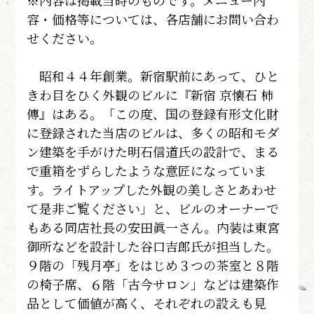
※内容は掲載当時のものです。メニュー内
容・価格等については、各店舗にお問い合わ
せください。
昭和４４年創業。新宿駅前にあって、ひと
きわ目をひく外観のビルに『新宿 京懐石 柿
傳』はある。「この度、国の登録有形文化財
に登録された当店のビルは、多くの昭和モダ
ン建築を手がけた明石信道氏の設計で、まる
で重箱をずらしたような意匠になっていま
す。ライトアップした外観の美しさとあわせ
て是非ご覧ください」と、ビルのオーナーで
もある同店社長の安田眞一さん。内装は東宮
御所などを設計した谷口吉郎氏が担当した。
９階の「残月亭」をはじめ３つの茶室と８階
の椅子席、６階「古今サロン」などは建築作
品として価値が高く、それぞれの設えも見