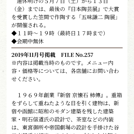
連休明けの５月７日（土）から１３日
（金）までは、最後の『日本陶芸展』で大賞
を受賞した笠間で作陶する「五味謙二 陶展」
が開催される。
◆１１時～１９時（最終日１７時まで）
◆会期中無休
2019年11月号掲載 FILE No.257
※内容は掲載当時のものです。メニュー内
容・価格等については、各店舗にお問い合わ
せください。
１９６９年創業『新宿 京懐石 柿傳』。重箱
をずらして重ねたような目を引く建物は、新
宿や函館に昭和のモダン建築を残した建築
家・明石信道氏の設計で、茶室などの内装
は、東宮御所や帝国劇場の設計を手掛けた谷