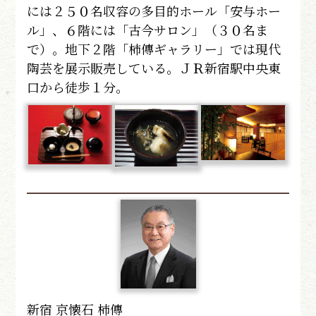
には２５０名収容の多目的ホール「安与ホー
ル」、６階には「古今サロン」（３０名ま
で）。地下２階「柿傳ギャラリー」では現代
陶芸を展示販売している。ＪＲ新宿駅中央東
口から徒歩１分。
新宿 京懐石 柿傳