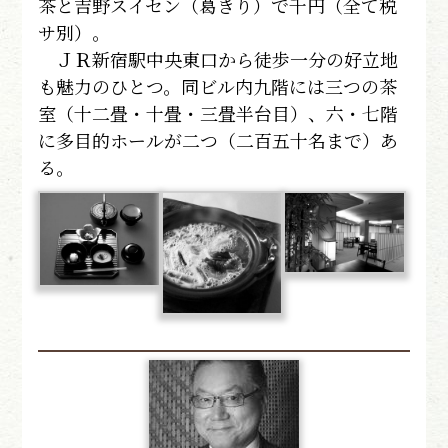
茶と吉野スイセン（葛きり）で千円（全て税
サ別）。
ＪＲ新宿駅中央東口から徒歩一分の好立地
も魅力のひとつ。同ビル内九階には三つの茶
室（十二畳・十畳・三畳半台目）、六・七階
に多目的ホールが二つ（二百五十名まで）あ
る。