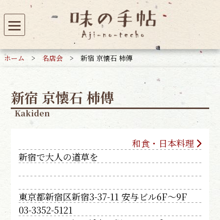
ホーム
>
名店会
>
新宿 京懐石 柿傳
新宿 京懐石 柿傳
Kakiden
和食・日本料理
新宿で大人の道草を
東京都新宿区新宿3-37-11 安与ビル6F〜9F
03-3352-5121