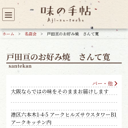
ホーム
>
名店会
>
戸田亘のお好み焼 さんて寛
戸田亘のお好み焼 さんて寛
santekan
バー・他
大阪ならではの味をそのままお届けします
港区六本木1-4-5 アークヒルズサウスタワーB1
アークキッチン内