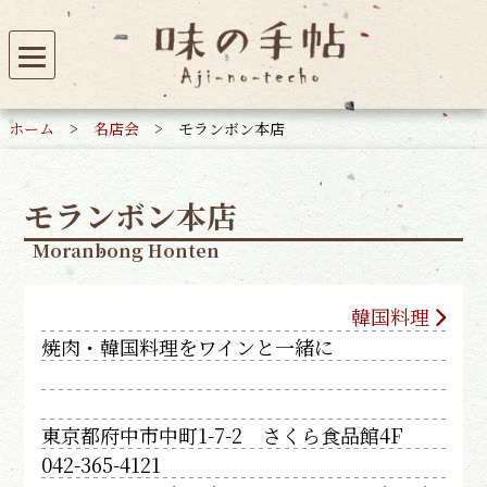
ホーム
>
名店会
>
モランボン本店
モランボン本店
Moranbong Honten
韓国料理
焼肉・韓国料理をワインと一緒に
東京都府中市中町1-7-2 さくら食品館4F
042-365-4121