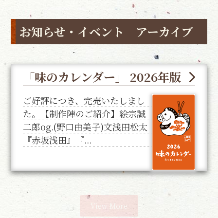
お知らせ・イベント アーカイブ
「味のカレンダー」 2026年版
ご好評につき、完売いたしまし
た。【制作陣のご紹介】絵宗誠
二郎og.(野口由美子)文浅田松太
『赤坂浅田』『...
View More