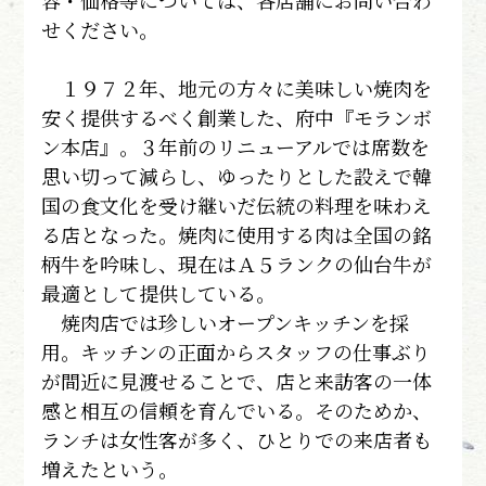
容・価格等については、各店舗にお問い合わ
せください。
１９７２年、地元の方々に美味しい焼肉を
安く提供するべく創業した、府中『モランボ
ン本店』。３年前のリニューアルでは席数を
思い切って減らし、ゆったりとした設えで韓
国の食文化を受け継いだ伝統の料理を味わえ
る店となった。焼肉に使用する肉は全国の銘
柄牛を吟味し、現在はＡ５ランクの仙台牛が
最適として提供している。
焼肉店では珍しいオープンキッチンを採
用。キッチンの正面からスタッフの仕事ぶり
が間近に見渡せることで、店と来訪客の一体
感と相互の信頼を育んでいる。そのためか、
ランチは女性客が多く、ひとりでの来店者も
増えたという。