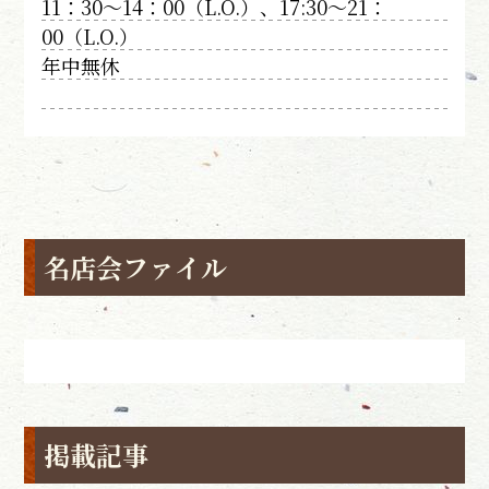
11：30〜14：00（L.O.）、17:30〜21：
00（L.O.）
年中無休
名店会ファイル
掲載記事