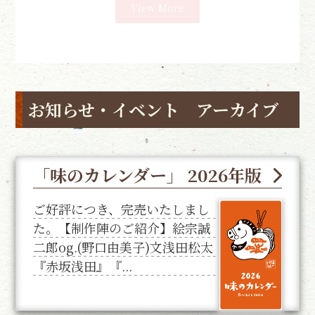
View More
お知らせ・イベント アーカイブ
「味のカレンダー」 2026年版
ご好評につき、完売いたしまし
た。【制作陣のご紹介】絵宗誠
二郎og.(野口由美子)文浅田松太
『赤坂浅田』『...