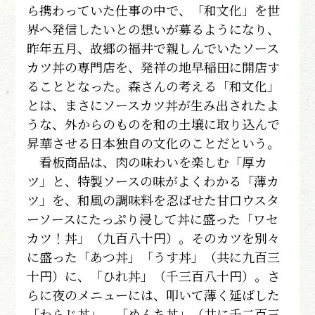
ら携わっていた仕事の中で、「和文化」を世
界へ発信したいとの想いが募るようになり、
昨年五月、故郷の福井で親しんでいたソース
カツ丼の専門店を、発祥の地早稲田に開店す
ることとなった。森さんの考える「和文化」
とは、まさにソースカツ丼が生み出されたよ
うな、外からのものを和の土壌に取り込んで
昇華させる日本独自の文化のことだという。
看板商品は、肉の味わいを楽しむ「厚カ
ツ」と、特製ソースの味がよくわかる「薄カ
ツ」を、和風の調味料を忍ばせた甘口ウスタ
ーソースにたっぷり浸して丼に盛った「ワセ
カツ！丼」（九百八十円）。そのカツを別々
に盛った「あつ丼」「うす丼」（共に九百三
十円）に、「ひれ丼」（千三百八十円）。さ
らに夜のメニューには、叩いて薄く延ばした
「わらじ丼」、「めんち丼」（共に千二百三