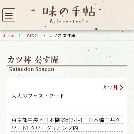
ホーム
>
名店会
>
カツ丼 奏す庵
カツ丼 奏す庵
Katsudon Sosuan
カツ丼
大人のファストフード
東京都中央区日本橋室町2-1-1 日本橋三井タ
ワーB1 タワーダイニング内