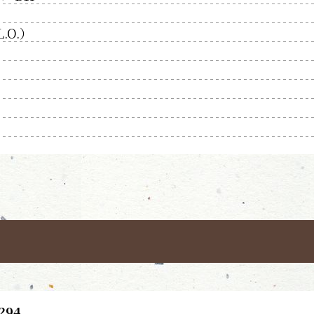
L.O.）
294