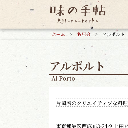
ホーム
>
名店会
>
アルポルト
アルポルト
Al Porto
片岡護のクリエイティブな料理
東京都港区西麻布3-24-9 上田ビ